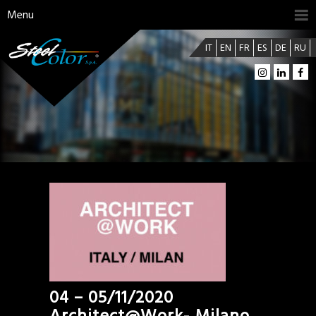
Menu
IT
EN
FR
ES
DE
RU
04 – 05/11/2020
Architect@Work- Milano