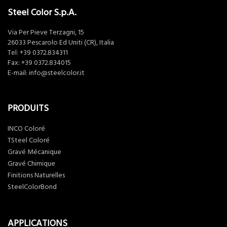
Steel Color S.p.A.
Via Per Pieve Terzagni, 15
26033 Pescarolo Ed Uniti (CR), Italia
Tel:
+39 0372.834311
Fax: +39 0372.834015
E-mail:
info@steelcolor.it
PRODUITS
INCO Coloré
TSteel Coloré
Gravé Mécanique
Gravé Chimique
Finitions Naturelles
SteelColorBond
APPLICATIONS