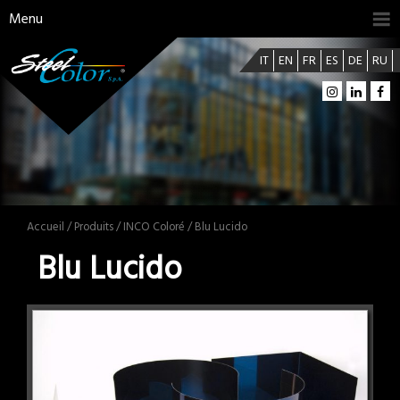
Menu
IT
EN
FR
ES
DE
RU
Accueil
/
Produits
/
INCO Coloré
/ Blu Lucido
Blu Lucido