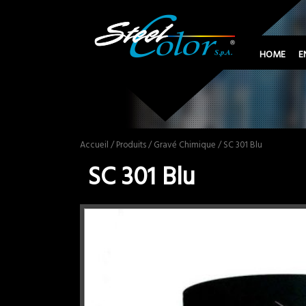
HOME
E
Accueil
/
Produits
/
Gravé Chimique
/ SC 301 Blu
SC 301 Blu