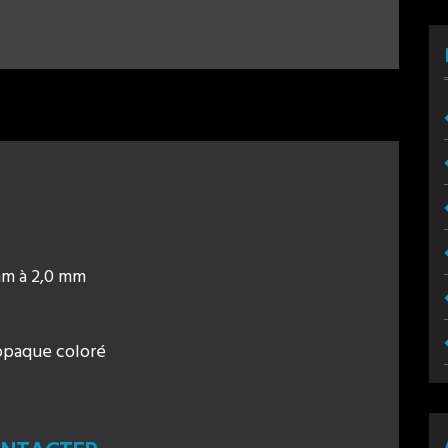
mm à 2,0 mm
 opaque coloré