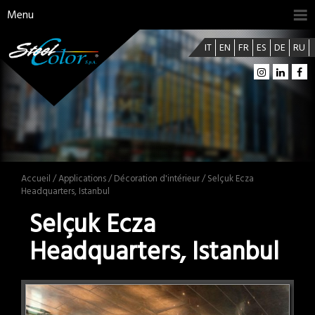
Menu
IT
EN
FR
ES
DE
RU
Accueil
/
Applications
/
Décoration d'intérieur
/ Selçuk Ecza
Headquarters, Istanbul
Selçuk Ecza
Headquarters, Istanbul