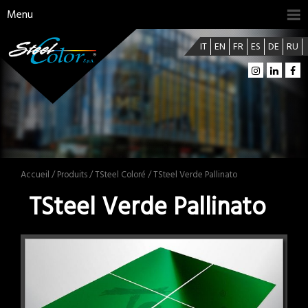
Menu
IT
EN
FR
ES
DE
RU
Accueil
/
Produits
/
TSteel Coloré
/ TSteel Verde Pallinato
TSteel Verde Pallinato