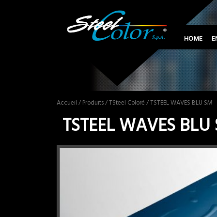
HOME
E
Accueil
/
Produits
/
TSteel Coloré
/ TSTEEL WAVES BLU SM
TSTEEL WAVES BLU